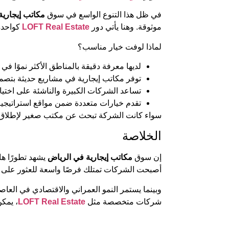
في ظل هذا التنوع الواسع في سوق
مكاتب إيجارية
موثوقة. وهنا يأتي دور
LOFT Real Estate
كواحدة
لماذا لوفت خيار مناسب؟
لديها معرفة دقيقة بالمناطق الأكثر نموًا في 
توفر مكاتب إيجارية في مشاريع حديثة بتص
تساعد الشركات الكبيرة والناشئة على اختي
تقدم خيارات متعددة ضمن مواقع استراتيجية 
سواء كانت الشركة تبحث عن مكتب صغير لإطلاق أع
الخلاصة
إن سوق
مكاتب إيجارية في الرياض
يشهد تطورًا هائ
أصبحت الشركات تمتلك فرصًا واسعة للعثور على م
وبينما يستمر النمو العمراني والاقتصادي في العاص
شركات متخصصة مثل
LOFT Real Estate
، يمك