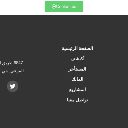
Contact us
الصفحة الرئيسية
أكتشف
6847 طري
المستأجر
الفرعي, حي التعاون RHTA4522,
المالك
المشاريع
تواصل معنا