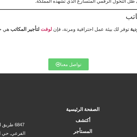
ظل التحول الرقمي المتسارع الذي تشهده المملكة.
اتب
دية
توفر لك بيئة عمل احترافية ومرنة، فإن
لوفت
لتأجير المكاتب
هي خيا
تواصل معنا
الصفحة الرئيسية
أكتشف
6847 طري
المستأجر
الفرعي, حي التعاون RHTA4522,